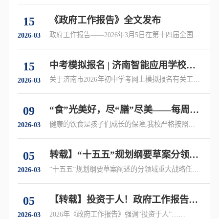
15
《政府工作报告》全文发布
政府工作报告——2026年3月5日在第十四届全国人
2026-03
民代表大会第四次会议上……
15
中考模拟报名 | 济南智能应用学校关
于济南市2026年初中学考网上模拟报
关于济南市2026年初中学考网上模拟报名有关工作
2026-03
的通知……
名温馨提示
09
“食”光美好，尽“膳”尽美——每周食
谱来啦
健康的饮食是孩子们成长的保障,我校严格按照每
2026-03
日膳食推荐摄入量,制定营养又美味的每周食谱,快
来看看本周有哪些好吃的……
05
转载】“十五五”规划纲要草案分领域
重大战略任务，一图速览！
“十五五”规划纲要草案阐述的分领域重大战略任
2026-03
务……
05
【转载】投资于人！政府工作报告最
新部署
2026年《政府工作报告》强调“投资于人”……
2026-03