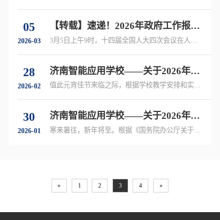
05
【转载】速递！2026年政府工作报告
这样为教育工作划重点
3月5日上午9时，十四届全国人大四次会议在人民
2026-03
大会堂举行开幕会……
28
济南智能应用学校——关于2026年元
宵节放假的通知
值此元宵佳节来临之际，根据学校教学安排和实际
2026-02
工作情况，现就做好 2026年元宵节放假有关工作
通知如下……
30
济南智能应用学校——关于2026年寒
假安排的通知
寒来暑往，新年将至。根据《国务院办公厅关于
2026-01
2026年部分节假日安排的通知》……
«
1
2
3
4
»