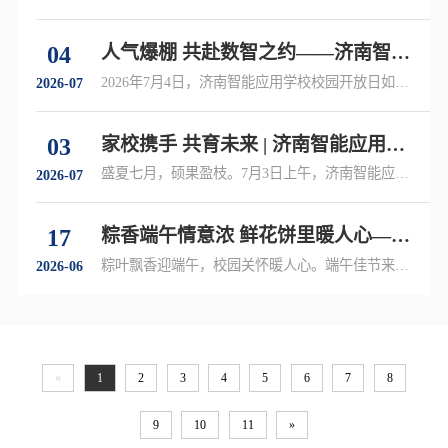
你"核心育人理念……
04
人气爆棚 共赴数智之约——济南智能
应用学校开放日来袭！
2026年7月4日，济南智能应用学校校园开放日如期
2026-07
举行……
03
家校携手 共育未来 | 济南智能应用学
校2025-2026学年第二学期期末家长
盛夏七月，硕果盈枝。7月3日上午，济南智能应用
2026-07
学校2025-2026学年第二学期期末家长会在学校隆
会圆满举行
重举行……
17
粽香端午情意浓 鲜花饼里暖人心——
学校为全体师生发放端午节福利
粽叶飘香迎端午，校园关怀暖人心。端午佳节来临
2026-06
之际，为弘扬中华优秀传统文化……
«
1
2
3
4
5
6
7
8
9
10
11
»