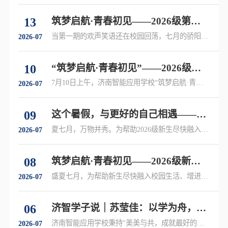
13
筑梦启航·青春初见——2026级第二
期新生夏令营精彩开营
当第一期的欢声笑语还在校园回荡，七月的骄阳已
2026-07
迎来又一批崭新的面孔……
10
“筑梦启航·青春初见”——2026级首
期夏令营圆满结营
7月10日上午，济南智能应用学校“筑梦启航·青春
2026-07
初见”主题首期夏令营圆满落幕，5天的时间……
09
这个暑假，与更好的自己相遇——济
南智能应用学校2026级新生夏令营邀
夏七月，万物并秀。为帮助2026级新生尽快融入校
2026-07
园生活……
你同行
08
筑梦启航·青春初见——2026级新生
首期夏令营正式开营
盛夏七月，为帮助新生尽快融入校园生活、增进彼
2026-07
此了解……
06
济智学子说｜苏莹佳：以学为舟，乘
风破浪
济南智能应用学校秉持"美美与共，成就最好的
2026-07