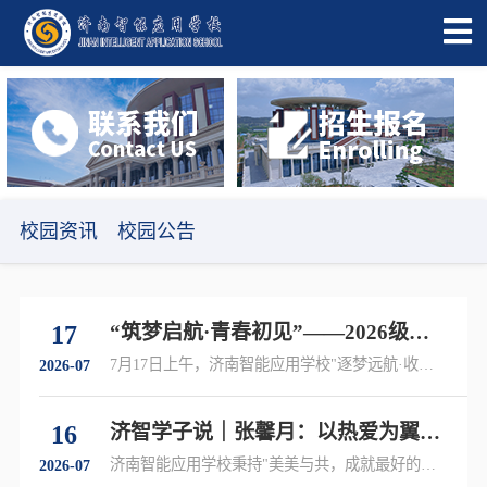
校园资讯
校园公告
17
“筑梦启航·青春初见”——2026级第
二期夏令营圆满结营
7月17日上午，济南智能应用学校"逐梦远航·收获
2026-07
成长"主题第二期夏令营圆满落幕……
16
济智学子说｜张馨月：以热爱为翼，
逐梦数字未来
济南智能应用学校秉持"美美与共，成就最好的
2026-07
你……